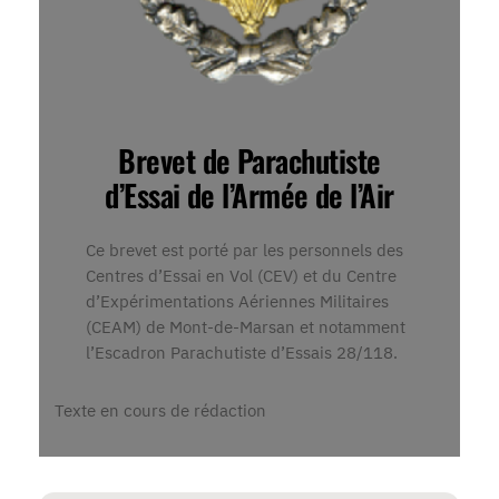
Brevet de Parachutiste
d’Essai de l’Armée de l’Air
Ce brevet est porté par les personnels des
Centres d’Essai en Vol (CEV) et du Centre
d’Expérimentations Aériennes Militaires
(CEAM) de Mont-de-Marsan et notamment
l’Escadron Parachutiste d’Essais 28/118.
Texte en cours de rédaction