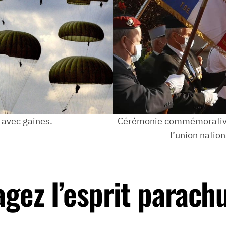
 avec gaines.
Cérémonie commémorative 
l’union natio
agez l’esprit parachu