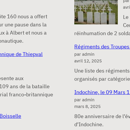
par
avr
ôte 160 nous a offert
Le 
our une pause dans la
Ce
ux à Albert et nous a
réinhumation de 2 solda
onautique.
Régiments des Troupes 
nnique de Thiepval
par admin
avril 12, 2025
Une liste des régiments
ésente aux
organisés par catégorie
9 ans de la bataille
Indochine, le 09 Mars 1
al franco-britannique
par admin
mars 8, 2025
Boisselle
80e anniversaire de l’é
d’Indochine.