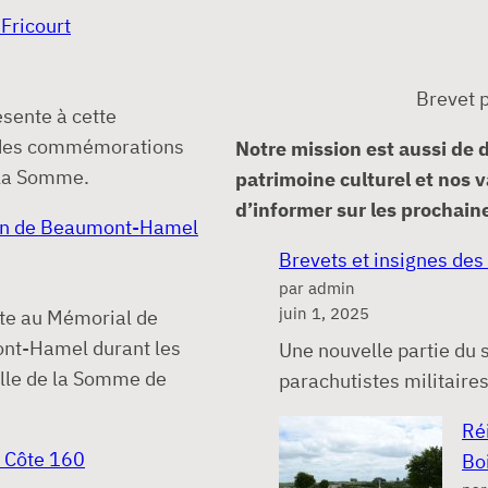
 Fricourt
Brevet p
sente à cette
 des commémorations
Notre mission est aussi de d
 la Somme.
patrimoine culturel et nos 
d’informer sur les procha
en de Beaumont-Hamel
Brevets et insignes des
par admin
juin 1, 2025
nte au Mémorial de
nt-Hamel durant les
Une nouvelle partie du 
ille de la Somme de
parachutistes militaires
Ré
 Côte 160
Bo