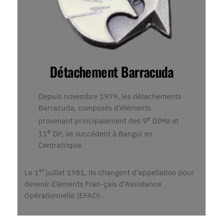
Détachement Barracuda
Depuis novembre 1979, les détachements
Barracuda, composés d’éléments
e
provenant principalement des 9
DIMa et
e
11
DP, se succèdent à Bangui en
Centrafrique.
er
Le 1
juillet 1981, ils changent d’appellation pour
devenir Eléments Fran-çais d’Assistance
Opérationnelle (EFAO).