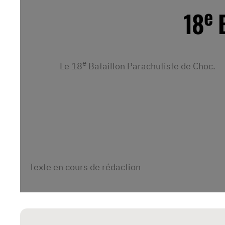
e
18
e
Le 18
Bataillon Parachutiste de Choc.
Texte en cours de rédaction