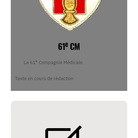
e
61
CM
e
La 61
Compagnie Médicale.
Texte en cours de rédaction