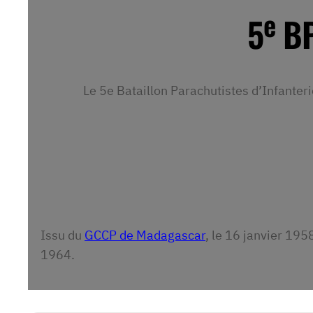
e
5
BP
Le 5e Bataillon Parachutistes d’Infanter
Issu du
GCCP de Madagascar
, le 16 janvier 1958
1964.