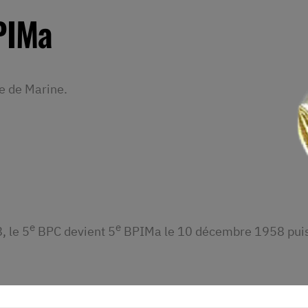
IMa
ie de Marine.
e
e
, le 5
BPC devient 5
BPIMa le 10 décembre 1958 puis