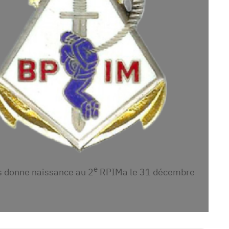
e
 donne naissance au 2
RPIMa le 31 décembre