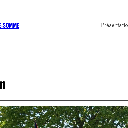
TE-SOMME
Présentati
n