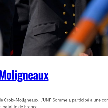
-Moligneaux
de Croix-Moligneaux, l’UNP Somme a participé à une 
a bataille de France.