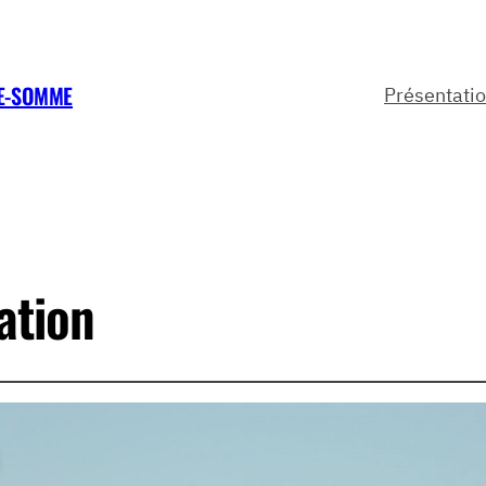
TE-SOMME
Présentati
tion